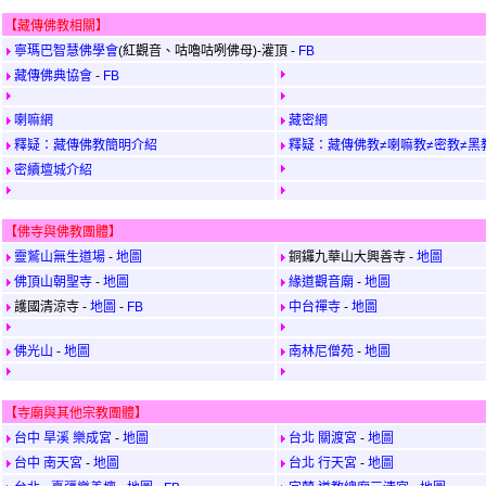
【藏傳佛教相關】
寧瑪巴智慧佛學會
(紅觀音
、咕嚕咕咧佛母
)
-灌頂
-
FB
藏傳佛典協會
-
FB
喇嘛網
藏密網
釋疑：藏傳佛教簡明介紹
釋疑：藏傳佛教≠喇嘛教≠密教≠黑
密續壇城介紹
【佛寺與佛教團體】
靈鷲山無生道場
-
地圖
銅鑼九華山大興善寺 -
地圖
佛頂山朝聖寺
-
地圖
緣道觀音廟
-
地圖
護國清涼寺 -
地圖
-
FB
中台禪寺
-
地圖
佛光山
-
地圖
南林尼僧苑
-
地圖
【寺廟與其他宗教團體】
台中 旱溪 樂成宮
-
地圖
台北 關渡宮
-
地圖
台中 南天宮
-
地圖
台北 行天宮
-
地圖