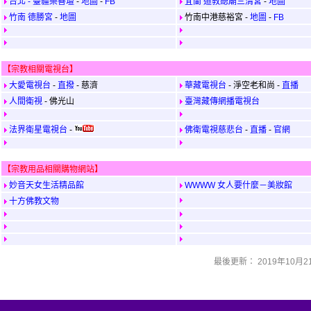
台北 - 臺疆樂善壇
-
地圖
-
FB
宜蘭 道教總廟三清宮
-
地圖
竹南 德勝宮
-
地圖
竹南中港慈裕宮 -
地圖
-
FB
【宗教相關電視台】
大愛電視台
-
直撥
- 慈濟
華藏電視台
- 淨空老和尚 -
直播
人間衛視
- 佛光山
臺灣藏傳網播電視台
法界衛星電視台
-
佛衛電視慈悲台
-
直播
-
官網
【宗教用品相關購物網站】
妙音天女生活精品館
WWWW 女人要什麼－美妝館
十方佛教文物
最後更新： 2019年10月2