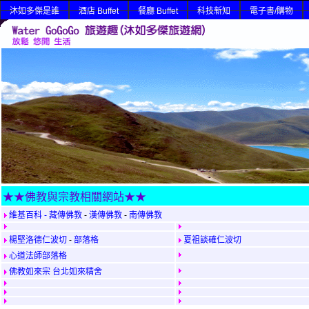
沐如多傑是誰
酒店 Buffet
餐廳 Buffet
科技新知
電子書/購物
★★佛教與宗教相關網站★★
維基百科 - 藏傳佛教
-
漢傳佛教
-
南傳佛教
楊堅洛德仁波切
-
部落格
夏祖談確仁波切
心道法師部落格
佛教如來宗
台北如來精舍