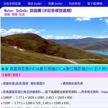
沐如多傑是誰
酒店 Buffet
餐廳 Buffet
科技新知
電子書/購物
★★ 高畫質影像(HD)&數位相機(DC)&數位攝影機(DV) 影片
【 解釋 / 教學 】
高解析度(高清)電視
-
解析度圖片
通用解析度列表
影像畫面長寬比格式詳細資料
↓↓↓底下為擷取出來參考資料↓↓↓
所有格式資料：Video 
1080P ： 1.77:1 = 1920 x 1080 , 2.40:1 = 1920 x 800
720P ： 1.77:1 = 1280 x 720 , 2.40:1 = 1280 x 533 ,