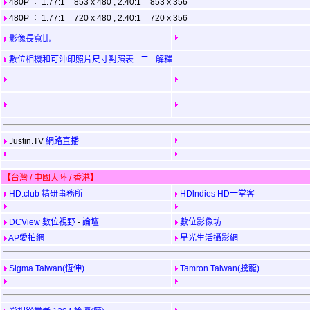
480P ： 1.77:1 = 853 x 480 , 2.40:1 = 853 x 356
480P ： 1.77:1 = 720 x 480 , 2.40:1 = 720 x 356
影像長寬比
數位相機和可沖印照片尺寸對照表
-
二
-
解釋
Justin.TV
網路直播
【台灣 / 中國大陸 / 香港】
HD.club 精研事務所
HDlndies HD一堂客
DCView 數位視野
-
論壇
數位影像坊
AP愛拍網
星光生活攝影網
Sigma Taiwan(恆伸)
Tamron Taiwan(騰龍)