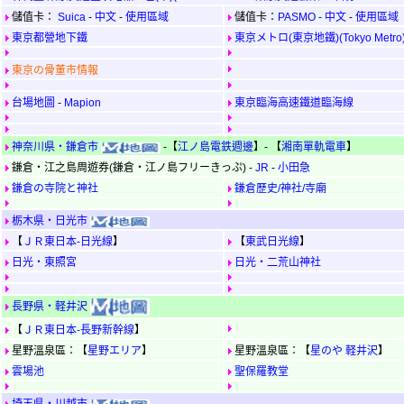
儲值卡：
Suica
-
中文
-
使用區域
儲值卡：
PASMO
-
中文
-
使用區域
東京都營地下鐵
東京メトロ(東京地鐵)(Tokyo Metro
東京の骨董市情報
台場地圖
-
Mapion
東京臨海高速鐵道臨海線
神奈川県‧鎌倉市
-【
江ノ島電鉄週邊
】- 【
湘南單軌電車
】
鎌倉‧江之島周遊券(鎌倉・江ノ島フリーきっぷ) -
JR
-
小田急
鎌倉の寺院と神社
鎌倉歷史/神社/寺廟
栃木県‧日光市
【
ＪＲ東日本-日光線
】
【
東武日光線
】
日光‧東照宮
日光‧二荒山神社
長野県‧軽井沢
【
ＪＲ東日本-長野新幹線
】
星野溫泉區：【
星野エリア
】
星野溫泉區：【
星のや 軽井沢
】
雲場池
聖保羅教堂