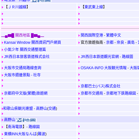
埼玉県‧川越市
【
ＪＲ川越線
】
【
東武東上線
】
▁▄▆█ 關西地區 █▆▄▁
関西国際空港
-
繁體中文
Kansai Window 關西資訊門戶網頁
官方旅遊指南 -
京都
-
奈良
-
廣島
-
小氣少年 關西交通整理篇
JR西日本旅客鉄道株式会社
JR西日本鉄道觀光官網
-
路線圖
大阪市交通局路線查詢
OSAKA-INFO 大阪観光情報
-
大阪
大阪市週邊景點 - 社寺
京都巴士(バス)株式会社
京都府中文版(繁體)旅遊網
京都市交通局
-
京都地下鉄路線図
-
和歌山県観光連盟
-
高野山
(
交通
)
高野山
【
南海電鉄
】-
路線図
東横INN大阪なんば
(
難波
)