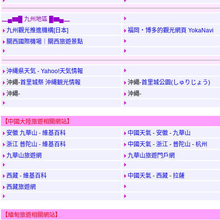
▁▄▆█ 九州地區 █▆▄▁
九州觀光推進機構[日本]
福岡・博多的觀光網頁 YokaNavi
關西國際機場｜關西旅遊景點
沖縄県天気 - Yahoo!天気情報
沖繩-
首里城祭 沖縄観光情報
沖繩-
首里城公園(しゅりじょう)
沖繩-
沖繩-
【中國大陸旅遊相關網站】
安徽 九華山 - 維基百科
中國天氣
-
安徽
-
九華山
浙江 普陀山 - 維基百科
中國天氣
-
浙江
-
普陀山
-
杭州
九華山旅遊網
九華山旅遊門戶網
西藏 - 維基百科
中國天氣
-
西藏
-
拉薩
西藏旅遊網
【緬甸旅遊相關網站】