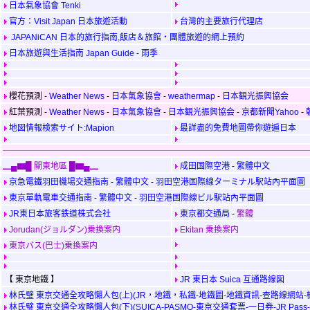
日本氣象協會 Tenki
官方：Visit Japan 日本旅遊活動
台灣的主要旅行代理店
JAPANiCAN 日本的旅行指南,飯店＆旅館・團體旅遊的網上預約
日本旅遊與生活指南 Japan Guide
-
雨季
櫻花預測 -
Weather News
-
日本氣象協會
-
weathermap
-
日本観光振興協会
紅葉預測 -
Weather News
-
日本氣象協會
-
日本観光振興協会
-
京都新聞Yahoo
-
地図情報検索サイト:Mapion
最詳盡的免費地圖帶你遊遍日本
▁▄▆█ 關東地區 █▆▄▁
成田国際空港
-
繁體中文
京急電鐵羽田機場交通指南
-
繁體中文
-
羽田空港国際線ターミナル駅站內平面圖
東京單軌電車交通指南
-
繁體中文
-
羽田空港国際線ビル駅站內平面圖
JR東日本旅客鉄道株式会社
東京都交通局
-
繁體
Jorudan(ジョルダン)乗換案内
Ekitan 乗換案内
東京バス(巴士)乗換案内
【 東京地鐵 】
JR 東日本 Suica 互通路線図
林氏璧 東京交通全攻略懶人包(上)(JR，地鐵，私鐵-地鐵圖-地鐵資訊-查路線網站-
林氏璧 東京交通全攻略懶人包(下)(SUICA-PASMO-東京交通套票-一日券-JR Pass