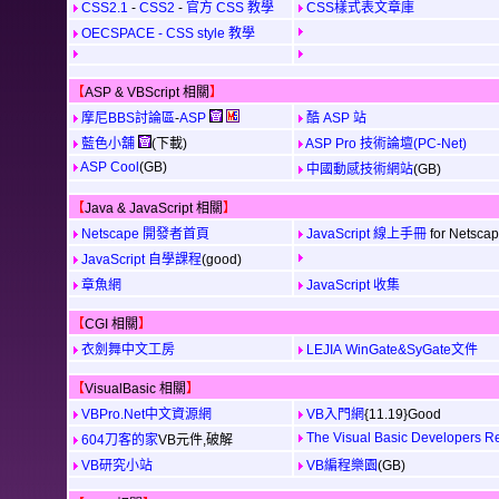
CSS2.1
-
CSS2
-
官方 CSS 教學
CSS樣式表文章庫
OECSPACE - CSS style 教學
【
ASP & VBScript 相關
】
摩尼BBS討論區
-
ASP
酷 ASP 站
藍色小舖
(下載)
ASP Pro 技術論壇(PC-Net)
ASP Cool
(GB)
中國動感技術網站
(GB)
【
Java & JavaScript 相關
】
Netscape 開發者首頁
JavaScript 線上手冊
for Netsca
JavaScript 自學課程
(good)
章魚網
JavaScript 收集
【
CGI 相關
】
衣劍舞中文工房
LEJIA
WinGate&SyGate文件
【
VisualBasic 相關
】
VBPro.Net中文資源網
VB入門網
{11.19}
Good
The Visual Basic Developers R
604刀客的家
VB元件,破解
VB研究小站
VB編程樂園
(GB)