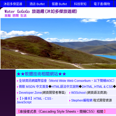
沐如多傑是誰
酒店 Buffet
餐廳 Buffet
科技新知
電子書/購物
★★軟體技術相關網站★★
全球資訊網國際協會（World Wide Web Consortium，以下簡稱W3C
微軟 MSDN 中文首頁
◆
HTML語法中文說明
◆
DHTML, HTML & CSS
◆
Developer Zone
(網頁開發者專區)
W3School
(網頁語法資源)
【卜維丰】HTML - CSS -
Stephen編程網
程式開發資源
JavaScript
串接樣式表（Cascading Style Sheets，簡稱CSS）相關
【
】