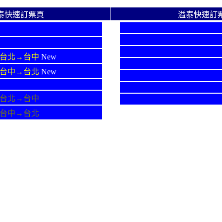
泰快速訂票頁
溢泰快速訂
 台北→台中
New
 台中→台北
New
 台北→台中
 台中→台北
票電話號碼 請撥 412-1111 或 412-6666，撥通後請再輸入用戶碼 