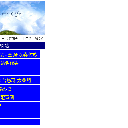
月 7 日（星期五）上午 2：39：01
網站
票
-
查詢/取消/付款
站站名代碼
號
-
普悠瑪
-
太魯閣
強號
-
B
廂配置圖
統