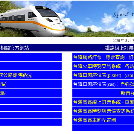
2026 年 8 
通相關官方網站
鐵路線上訂票
台鐵網路訂票
-
餘票查詢
-
訂
台鐵火車時刻查詢系統
-
各
速公路即時路況
台鐵車廂座位表(pixnet)
-
yam
理局
台鐵車廂座位表(cas)：
自強
網站
新自
台灣高鐵線上訂票系統
-
車
台灣高鐵時刻與票價查詢系
台灣高鐵車廂配置圖